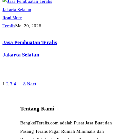
Read More
Teralis
Mei 20, 2026
Jasa Pembuatan Teralis
Jakarta Selatan
1
2
3
4
…
8
Next
Paginasi
pos
Tentang Kami
BengkelTeralis.com adalah Pusat Jasa Buat dan
Pasang Teralis Pagar Rumah Minimalis dan