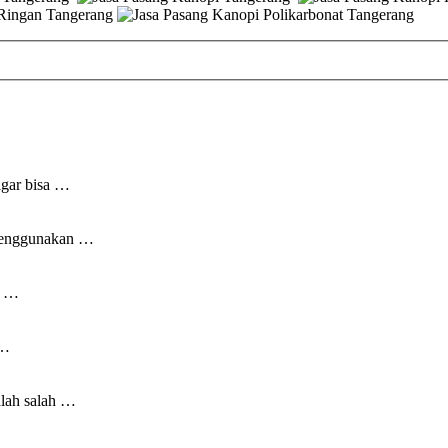
agar bisa …
menggunakan …
, …
 …
alah salah …