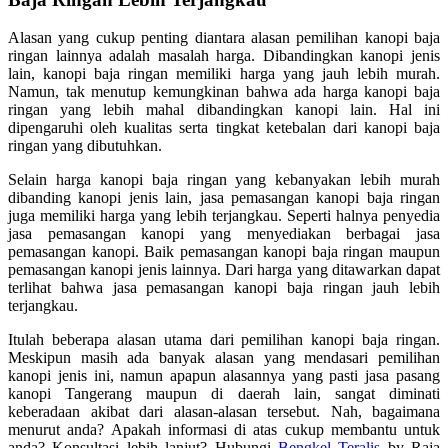
Alasan yang cukup penting diantara alasan pemilihan kanopi baja
ringan lainnya adalah masalah harga. Dibandingkan kanopi jenis
lain, kanopi baja ringan memiliki harga yang jauh lebih murah.
Namun, tak menutup kemungkinan bahwa ada harga kanopi baja
ringan yang lebih mahal dibandingkan kanopi lain. Hal ini
dipengaruhi oleh kualitas serta tingkat ketebalan dari kanopi baja
ringan yang dibutuhkan.
Selain harga kanopi baja ringan yang kebanyakan lebih murah
dibanding kanopi jenis lain, jasa pemasangan kanopi baja ringan
juga memiliki harga yang lebih terjangkau. Seperti halnya penyedia
jasa pemasangan kanopi yang menyediakan berbagai jasa
pemasangan kanopi. Baik pemasangan kanopi baja ringan maupun
pemasangan kanopi jenis lainnya. Dari harga yang ditawarkan dapat
terlihat bahwa jasa pemasangan kanopi baja ringan jauh lebih
terjangkau.
Itulah beberapa alasan utama dari pemilihan kanopi baja ringan.
Meskipun masih ada banyak alasan yang mendasari pemilihan
kanopi jenis ini, namun apapun alasannya yang pasti jasa pasang
kanopi Tangerang maupun di daerah lain, sangat diminati
keberadaan akibat dari alasan-alasan tersebut. Nah, bagaimana
menurut anda? Apakah informasi di atas cukup membantu untuk
anda? Konsultasi lebih lanjut? Hubungi
Bengkel Teralis
by Raja