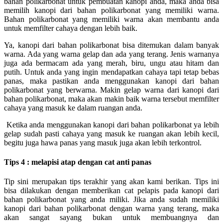
bahan polikarbonat untuk pembuatan kanopi anda, maka anda bisa
memilih kanopi dari bahan polikarbonat yang memiliki warna.
Bahan polikarbonat yang memiliki warna akan membantu anda
untuk memfilter cahaya dengan lebih baik.
Ya, kanopi dari bahan polikarbonat bisa ditemukan dalam banyak
warna. Ada yang warna gelap dan ada yang terang. Jenis warnanya
juga ada bermacam ada yang merah, biru, ungu atau hitam dan
putih. Untuk anda yang ingin mendapatkan cahaya tapi tetap bebas
panas, maka pastikan anda menggunakan kanopi dari bahan
polikarbonat yang berwarna. Makin gelap warna dari kanopi dari
bahan polikarbonat, maka akan makin baik warna tersebut memfilter
cahaya yang masuk ke dalam ruangan anda.
Ketika anda menggunakan kanopi dari bahan polikarbonat ya lebih
gelap sudah pasti cahaya yang masuk ke ruangan akan lebih kecil,
begitu juga hawa panas yang masuk juga akan lebih terkontrol.
Tips 4 : melapisi atap dengan cat anti panas
Tip sini merupakan tips terakhir yang akan kami berikan. Tips ini
bisa dilakukan dengan memberikan cat pelapis pada kanopi dari
bahan polikarbonat yang anda miliki. Jika anda sudah memiliki
kanopi dari bahan polikarbonat dengan warna yang terang, maka
akan sangat sayang bukan untuk membuangnya dan