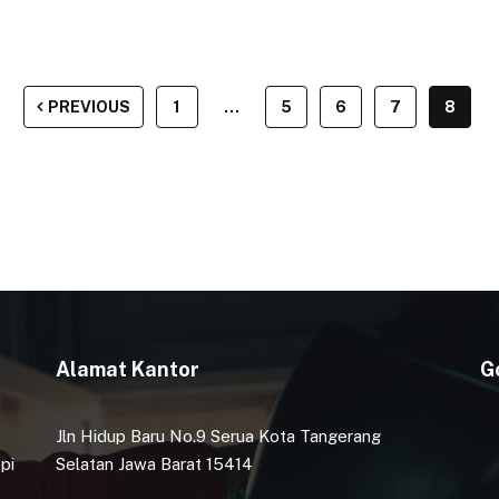
PREVIOUS
1
…
5
6
7
8
Alamat Kantor
G
Jln Hidup Baru No.9 Serua Kota Tangerang
pi
Selatan Jawa Barat 15414