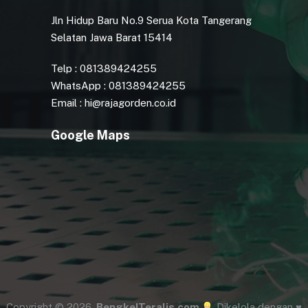
Jln Hidup Baru No.9 Serua Kota Tangerang
Selatan Jawa Barat 15414
Telp : 081389424255
WhatsApp : 081389424255
Email : hi@rajagorden.co.id
Google Maps
Copyright © 2026.
BengkelTeralis.com
Dikelola dengan ♥